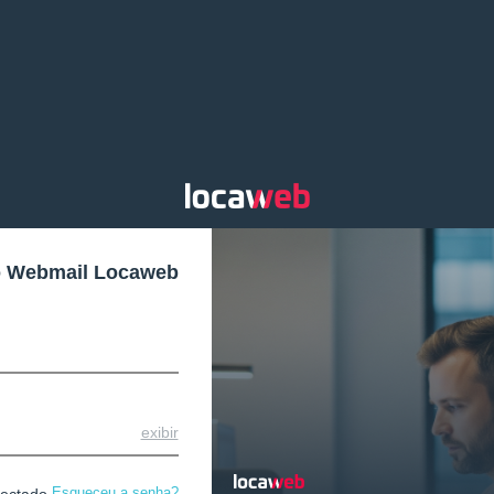
o Webmail Locaweb
exibir
Esqueceu a senha?