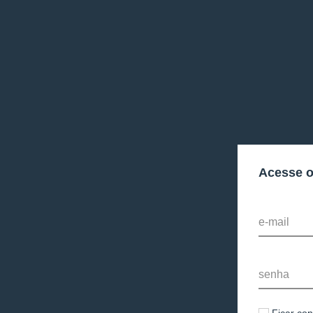
Acesse 
e-mail
senha