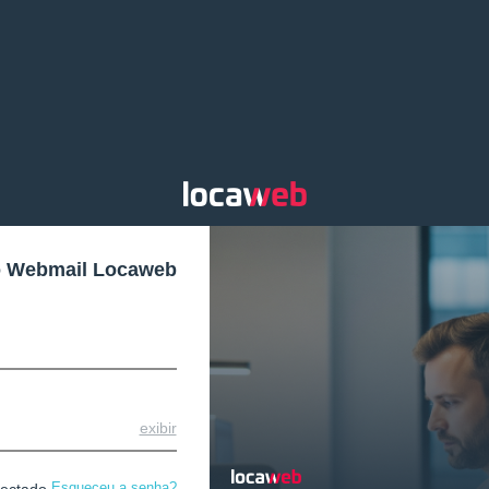
o Webmail Locaweb
exibir
Esqueceu a senha?