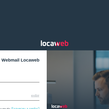
o Webmail Locaweb
exibir
Esqueceu a senha?