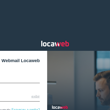
o Webmail Locaweb
exibir
Esqueceu a senha?