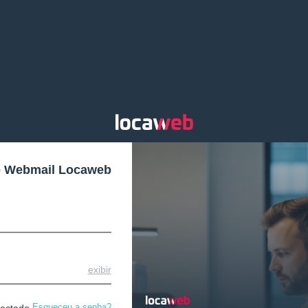
o Webmail Locaweb
exibir
Esqueceu a senha?