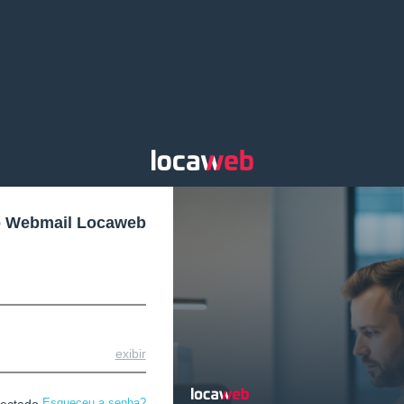
o Webmail Locaweb
exibir
Esqueceu a senha?