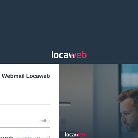
o Webmail Locaweb
exibir
Esqueceu a senha?