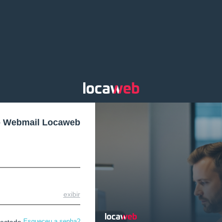
o Webmail Locaweb
exibir
Esqueceu a senha?