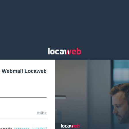
o Webmail Locaweb
exibir
Esqueceu a senha?