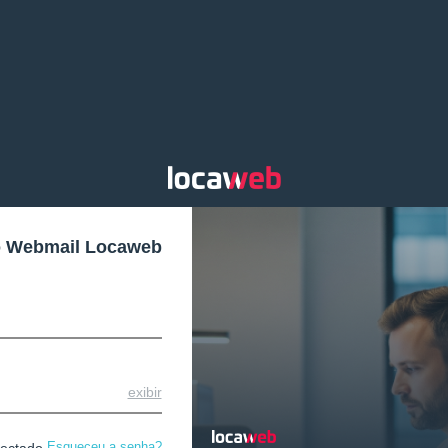
o Webmail Locaweb
exibir
Esqueceu a senha?