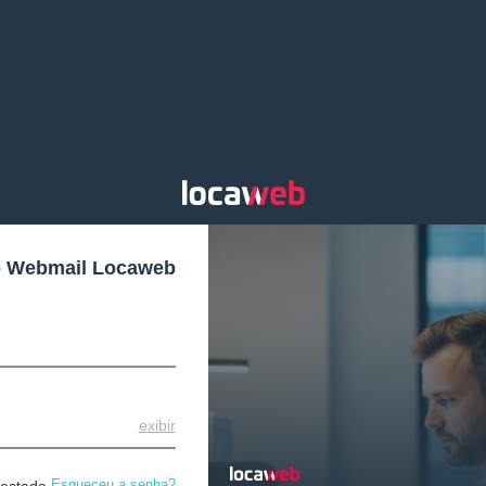
o Webmail Locaweb
exibir
Esqueceu a senha?