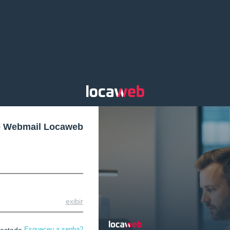
o Webmail Locaweb
exibir
Esqueceu a senha?