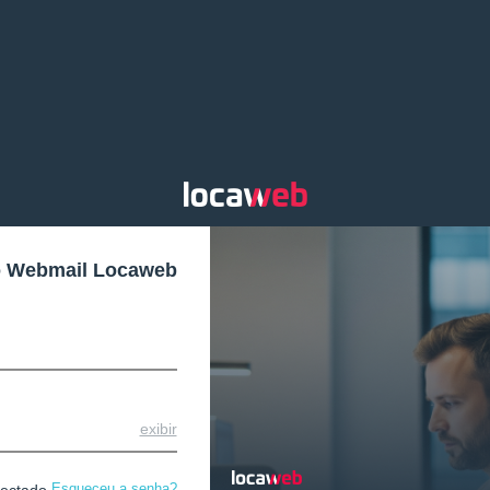
o Webmail Locaweb
exibir
Esqueceu a senha?