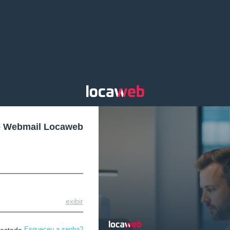
o Webmail Locaweb
exibir
Esqueceu a senha?