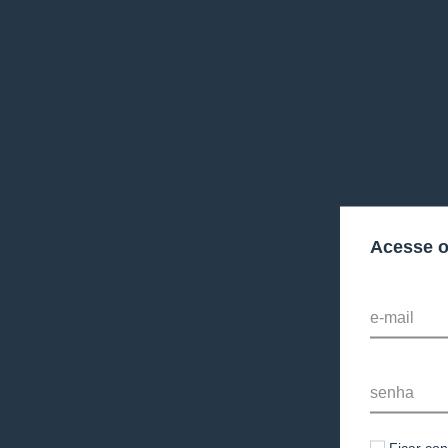
Acesse 
e-mail
senha
Ficar co