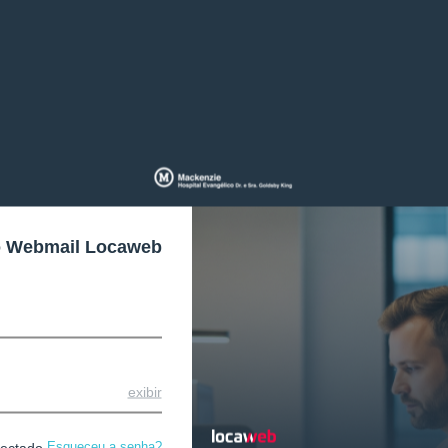
o Webmail Locaweb
exibir
Esqueceu a senha?
nectado