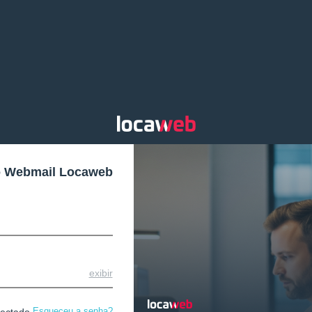
o Webmail Locaweb
exibir
Esqueceu a senha?