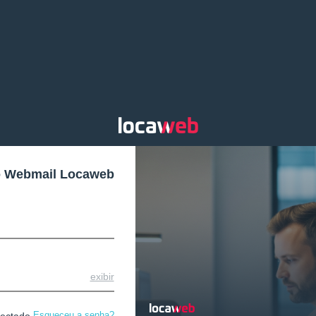
o Webmail Locaweb
exibir
Esqueceu a senha?