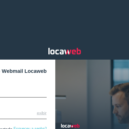
o Webmail Locaweb
exibir
Esqueceu a senha?