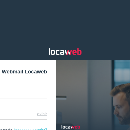
o Webmail Locaweb
exibir
Esqueceu a senha?