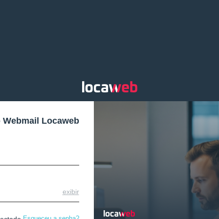
o Webmail Locaweb
exibir
Esqueceu a senha?