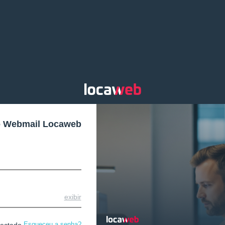
o Webmail Locaweb
exibir
Esqueceu a senha?