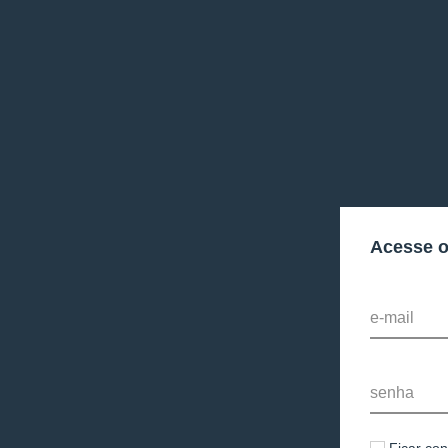
Acesse 
e-mail
senha