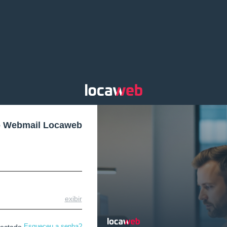
o Webmail Locaweb
exibir
Esqueceu a senha?