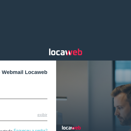
o Webmail Locaweb
exibir
Esqueceu a senha?