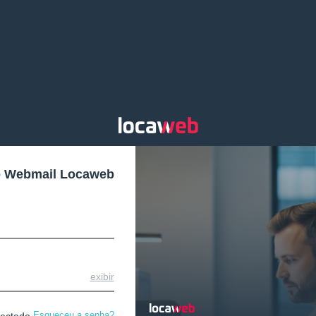
o Webmail Locaweb
exibir
Esqueceu a senha?