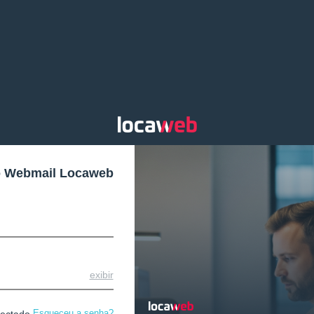
o Webmail Locaweb
exibir
Esqueceu a senha?