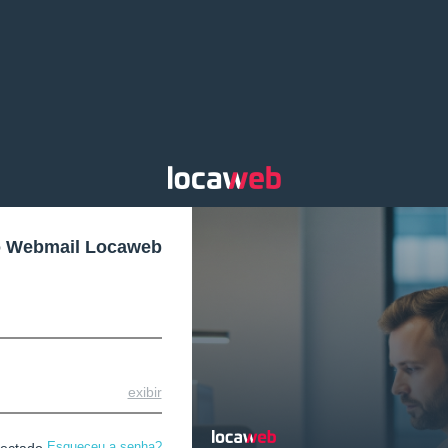
o Webmail Locaweb
exibir
Esqueceu a senha?