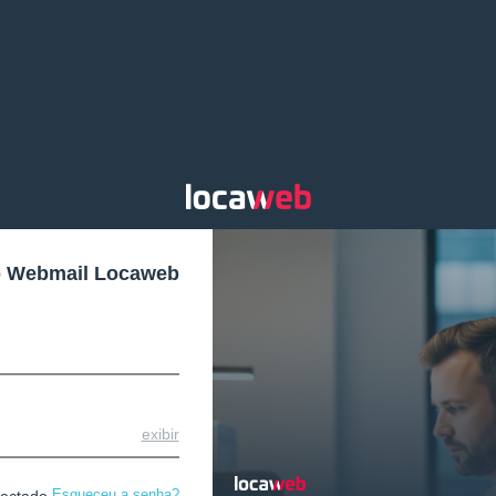
o Webmail Locaweb
exibir
Esqueceu a senha?