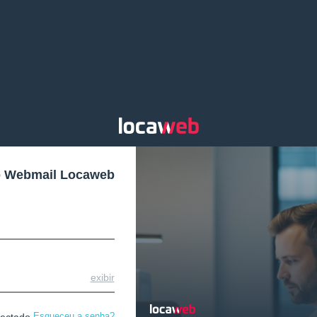
o Webmail Locaweb
exibir
Esqueceu a senha?