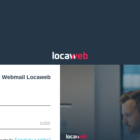
o Webmail Locaweb
exibir
Esqueceu a senha?