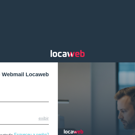
o Webmail Locaweb
exibir
Esqueceu a senha?