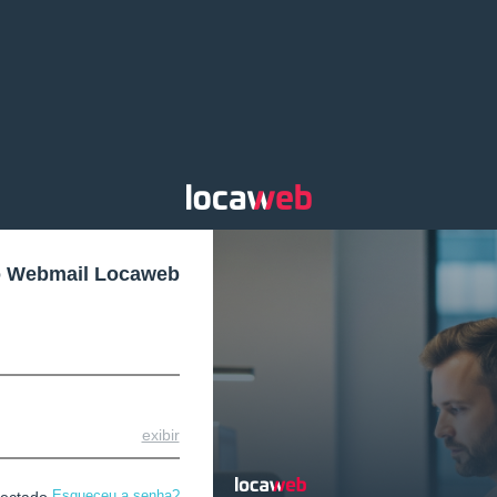
o Webmail Locaweb
exibir
Esqueceu a senha?