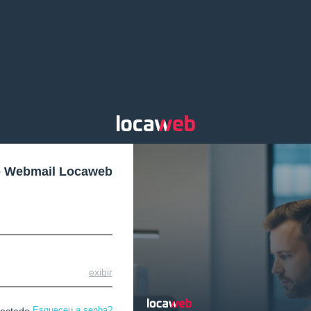
o Webmail Locaweb
exibir
Esqueceu a senha?