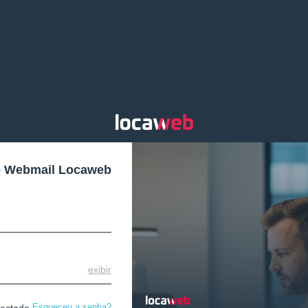
o Webmail Locaweb
exibir
Esqueceu a senha?